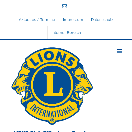
Zum
E-
Inhalt
Mail
springen
Aktuelles / Termine
Impressum
Datenschutz
Interner Bereich