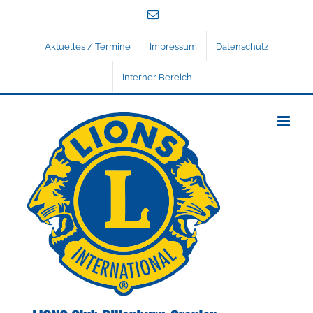
Zum
E-
Inhalt
Mail
springen
Aktuelles / Termine
Impressum
Datenschutz
Interner Bereich