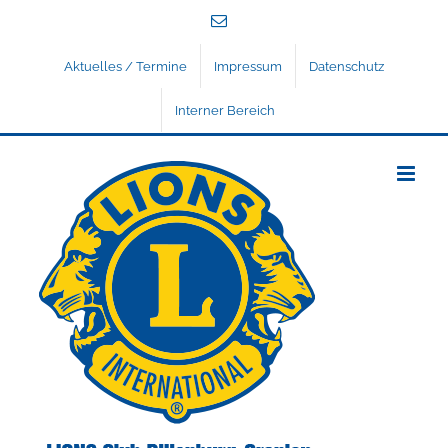
Zum
E-
Inhalt
Mail
springen
Aktuelles / Termine
Impressum
Datenschutz
Interner Bereich