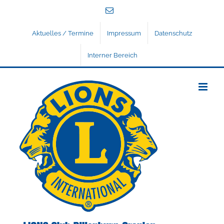
Zum
E-
Inhalt
Mail
springen
Aktuelles / Termine
Impressum
Datenschutz
Interner Bereich